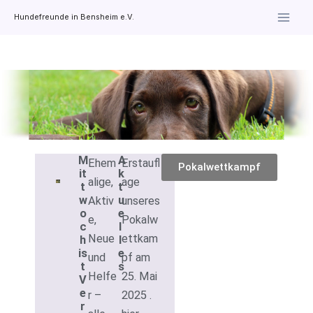
Zum
Hundefreunde in Bensheim e.V.
Inhalt
springen
M
A
Ehem
Erstaufl
Pokalwettkampf
it
k
alige,
age
t
t
w
u
Aktiv
unseres
o
e
e,
Pokalw
c
l
Neue
ettkam
h
l
is
e
und
pf am
t
s
Helfe
25. Mai
V
e
r –
2025 .
r