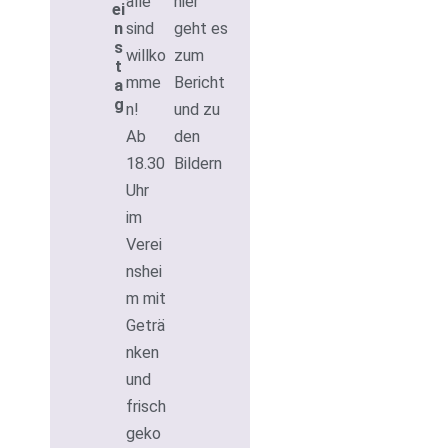
alle
hier
ei
n
sind
geht es
s
willko
zum
t
mme
Bericht
a
g
n!
und zu
Ab
den
18.30
Bildern
Uhr
im
Verei
nshei
m mit
Geträ
nken
und
frisch
geko